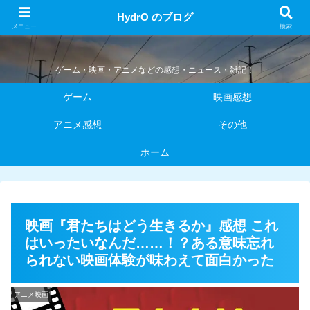
HydrO のブログ
HydrO のブログ
メニュー
検索
ゲーム・映画・アニメなどの感想・ニュース・雑記！
ゲーム
映画感想
アニメ感想
その他
ホーム
映画『君たちはどう生きるか』感想 これ
はいったいなんだ……！？ある意味忘れ
られない映画体験が味わえて面白かった
アニメ映画