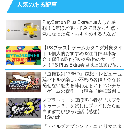
人気のある記事
PlayStation Plus Extraに加入した感
想！|1年ほど使ってみて良かった点・
気になった点・おすすめする人など
【PSプラス】ゲームカタログ対象タイ
トル個人的おすすめ＆注目作31本紹
介！傑作&良作揃いの破格のサービ
ス！PS Plus Extra会員以上は遊び放
題！【2026年7月時点】【PS5/PS4】
『逆転裁判123HD』感想・レビュー 法
廷バトルが楽しい不朽の名作！今なお
褪せない魅力を味わえるアドベンチャ
ーゲームの傑作！（現在『逆転裁判
123 成歩堂セレクション』が配信中）
スプラトゥーンほぼ初心者が『スプラ
トゥーン３』を試しにプレイしたら面
白すぎてびびった話【感想】
【Switch】
『テイルズオブシンフォニア リマスタ