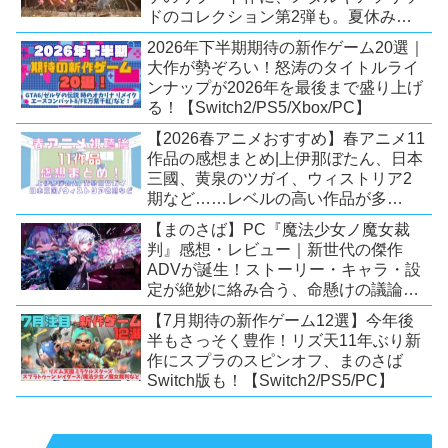
ドのコレクション第2弾も。夏休みを
盛り上げるタイトル大集合！
2026年下半期期待の新作ゲーム20選｜
【Switch2/PS5/PC】
大作が勢ぞろい！怒涛のタイトルライ
ンナップが2026年を最後まで盛り上げ
る！【Switch2/PS5/Xbox/PC】
【2026春アニメおすすめ】春アニメ11
作品の感想まとめ|上伊那ぼたん、日本
三國、黄泉のツガイ、ウィストリア2
期など……レベルの高い作品が多
い！？
【まのさば】PC『魔法少女ノ魔女裁
判』感想・レビュー｜新世代の傑作
ADVが誕生！ストーリー・キャラ・設
定が絶妙に絡み合う、命懸けの議論ミ
ステリー【PC/Switch】
【7月期待の新作ゲーム12選】今年後
半もさっそく豊作！リズ天11年ぶり新
作にスプラのスピンオフ、まのさば
Switch版も！【Switch2/PS5/PC】