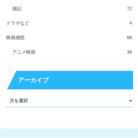
雑記
72
ドラマなど
4
映画感想
66
アニメ映画
34
アーカイブ