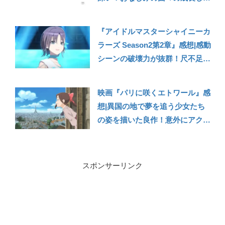
姿は感慨深い
『アイドルマスターシャイニーカ
ラーズ Season2第2章』感想|感動
シーンの破壊力が抜群！尺不足は
多少感じるが、全体的に面白い！
ゲーム版の名シーンも魅力的にア
映画『パリに咲くエトワール』感
ニメ化されていて感無量【シャニ
想|異国の地で夢を追う少女たち
アニ2nd】
の姿を描いた良作！意外にアクシ
ョンも充実！？【パリエト】
スポンサーリンク