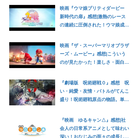
映画『ウマ娘プリティダービー
新時代の扉』感想|激熱のレース
の連続に圧倒された！ウマ娘成分
120％で、あっという間の108
分！
映画『ザ・スーパーマリオブラザ
ーズ・ムービー』感想|こういう
のが見たかった！楽しさ・面白さ
が凝縮の90分。THEエンタメ作品
の傑作！
『劇場版 呪術廻戦０』感想 呪
い・純愛・友情・バトルがてんこ
盛り！呪術廻戦原点の物語。単体
作品としても面白い！
『映画 ゆるキャン△』感想|社
会人の日常系アニメとして味わい
深い！おなじみの面々の成長した