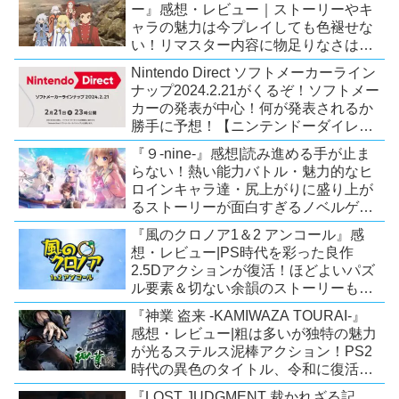
ー』感想・レビュー｜ストーリーやキ
ャラの魅力は今プレイしても色褪せな
い！リマスター内容に物足りなさはあ
るが、プレイする価値のあるシリーズ
Nintendo Direct ソフトメーカーライン
の人気作【Switch/PS4/Xone】
ナップ2024.2.21がくるぞ！ソフトメー
カーの発表が中心！何が発表されるか
勝手に予想！【ニンテンドーダイレク
ト予想】
『９-nine-』感想|読み進める手が止ま
らない！熱い能力バトル・魅力的なヒ
ロインキャラ達・尻上がりに盛り上が
るストーリーが面白すぎるノベルゲ
ー！【PC/Steam/Switch/PS4】
『風のクロノア1＆2 アンコール』感
想・レビュー|PS時代を彩った良作
2.5Dアクションが復活！ほどよいパズ
ル要素＆切ない余韻のストーリーも魅
力！【Switch/PS5/PS4/Xbox
『神業 盗来 -KAMIWAZA TOURAI-』
X|S/Xone/PC】
感想・レビュー|粗は多いが独特の魅力
が光るステルス泥棒アクション！PS2
時代の異色のタイトル、令和に復活！
【Switch/PS4/Steam】
『LOST JUDGMENT 裁かれざる記