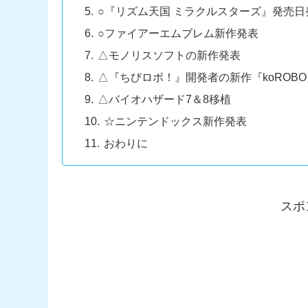
○『リズム天国 ミラクルスターズ』発売日
○ファイアーエムブレム新作発表
△モノリスソフトの新作発表
△『ちびロボ！』開発者の新作『koROBO』
△バイオハザード7＆8移植
☆ニンテンドックス新作発表
おわりに
スポ