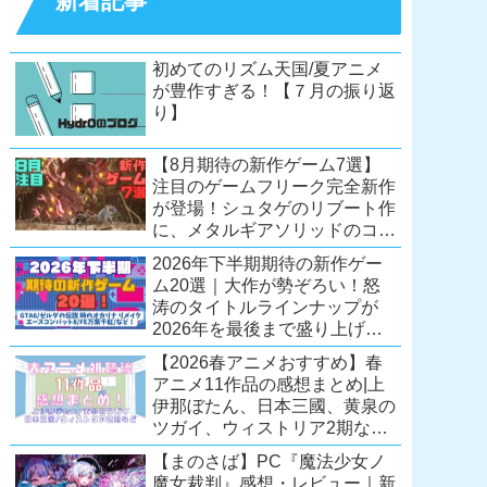
新着記事
初めてのリズム天国/夏アニメ
が豊作すぎる！【７月の振り返
り】
【8月期待の新作ゲーム7選】
注目のゲームフリーク完全新作
が登場！シュタゲのリブート作
に、メタルギアソリッドのコレ
クション第2弾も。夏休みを盛
2026年下半期期待の新作ゲー
り上げるタイトル大集合！
ム20選｜大作が勢ぞろい！怒
【Switch2/PS5/PC】
涛のタイトルラインナップが
2026年を最後まで盛り上げ
る！【Switch2/PS5/Xbox/PC】
【2026春アニメおすすめ】春
アニメ11作品の感想まとめ|上
伊那ぼたん、日本三國、黄泉の
ツガイ、ウィストリア2期な
ど……レベルの高い作品が多
【まのさば】PC『魔法少女ノ
い！？
魔女裁判』感想・レビュー｜新