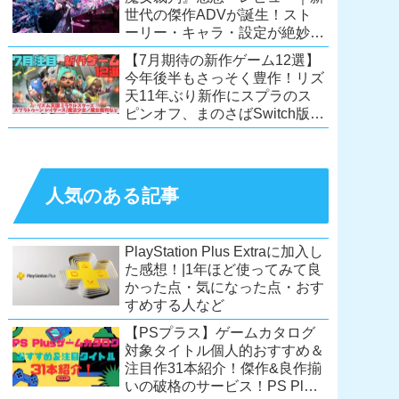
世代の傑作ADVが誕生！スト
ーリー・キャラ・設定が絶妙に
絡み合う、命懸けの議論ミステ
【7月期待の新作ゲーム12選】
リー【PC/Switch】
今年後半もさっそく豊作！リズ
天11年ぶり新作にスプラのス
ピンオフ、まのさばSwitch版
も！【Switch2/PS5/PC】
人気のある記事
PlayStation Plus Extraに加入し
た感想！|1年ほど使ってみて良
かった点・気になった点・おす
すめする人など
【PSプラス】ゲームカタログ
対象タイトル個人的おすすめ＆
注目作31本紹介！傑作&良作揃
いの破格のサービス！PS Plus