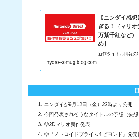
【ニンダイ感想
ぎる！（マリオテニ
万紫千紅など）【
め】
新作タイトル情報の
エムブレム新作、ド
hydro-komugiblog.com
衝撃のラインナップ
ニンダイが9月12日（金）22時より公開！
今回発表されそうなタイトルの予想（妄想
◎2Dマリオ新作発表
◎『メトロイドプライム4 ビヨンド』発売