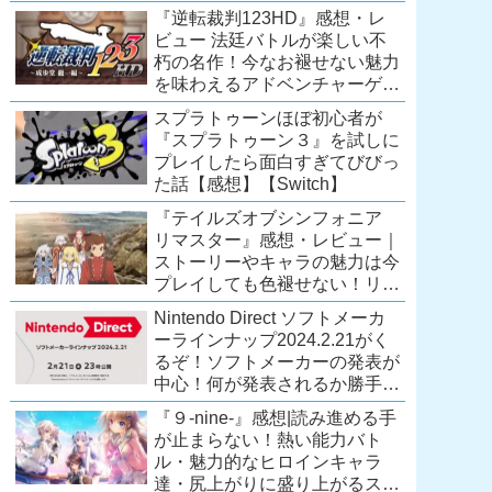
Extra会員以上は遊び放題！
『逆転裁判123HD』感想・レ
【2026年7月時点】
ビュー 法廷バトルが楽しい不
【PS5/PS4】
朽の名作！今なお褪せない魅力
を味わえるアドベンチャーゲー
ムの傑作！（現在『逆転裁判
スプラトゥーンほぼ初心者が
123 成歩堂セレクション』が配
『スプラトゥーン３』を試しに
信中）
プレイしたら面白すぎてびびっ
た話【感想】【Switch】
『テイルズオブシンフォニア
リマスター』感想・レビュー｜
ストーリーやキャラの魅力は今
プレイしても色褪せない！リマ
スター内容に物足りなさはある
Nintendo Direct ソフトメーカ
が、プレイする価値のあるシリ
ーラインナップ2024.2.21がく
ーズの人気作
るぞ！ソフトメーカーの発表が
【Switch/PS4/Xone】
中心！何が発表されるか勝手に
予想！【ニンテンドーダイレク
『９-nine-』感想|読み進める手
ト予想】
が止まらない！熱い能力バト
ル・魅力的なヒロインキャラ
達・尻上がりに盛り上がるスト