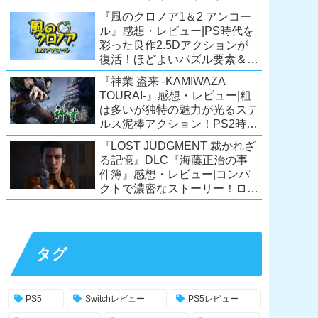
ーリーが面白すぎるノベルゲ
『風のクロノア1＆2 アンコー
ー！【PC/Steam/Switch/PS4】
ル』感想・レビュー|PS時代を
彩った良作2.5Dアクションが
復活！ほどよいパズル要素＆切
ない余韻のストーリーも魅力！
『神業 盗来 -KAMIWAZA
【Switch/PS5/PS4/Xbox
TOURAI-』感想・レビュー|粗
X|S/Xone/PC】
は多いが独特の魅力が光るステ
ルス泥棒アクション！PS2時代
の異色のタイトル、令和に復
『LOST JUDGMENT 裁かれざ
活！【Switch/PS4/Steam】
る記憶』DLC『海藤正治の事
件簿』感想・レビュー|コンパ
クトで濃密なストーリー！ロス
トジャッジメント本編と合わせ
ておすすめの満足度の高い
DLC！
【PS5/PS4/XSX|S/Xone/PC】
タグ
PS5
Switchレビュー
PS5レビュー