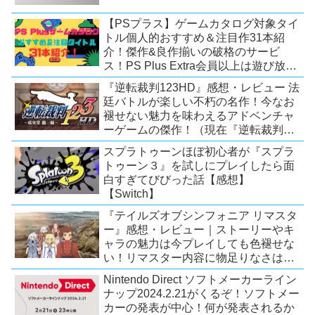
【PSプラス】ゲームカタログ対象タイ
トル個人的おすすめ＆注目作31本紹
介！傑作&良作揃いの破格のサービ
ス！PS Plus Extra会員以上は遊び放
題！【2026年7月時点】【PS5/PS4】
『逆転裁判123HD』感想・レビュー 法
廷バトルが楽しい不朽の名作！今なお
褪せない魅力を味わえるアドベンチャ
ーゲームの傑作！（現在『逆転裁判
123 成歩堂セレクション』が配信中）
スプラトゥーンほぼ初心者が『スプラ
トゥーン３』を試しにプレイしたら面
白すぎてびびった話【感想】
【Switch】
『テイルズオブシンフォニア リマスタ
ー』感想・レビュー｜ストーリーやキ
ャラの魅力は今プレイしても色褪せな
い！リマスター内容に物足りなさはあ
るが、プレイする価値のあるシリーズ
Nintendo Direct ソフトメーカーライン
の人気作【Switch/PS4/Xone】
ナップ2024.2.21がくるぞ！ソフトメー
カーの発表が中心！何が発表されるか