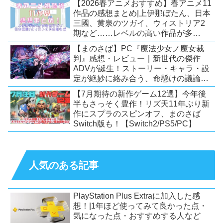
【2026春アニメおすすめ】春アニメ11
作品の感想まとめ|上伊那ぼたん、日本
三國、黄泉のツガイ、ウィストリア2
期など……レベルの高い作品が多
い！？
【まのさば】PC『魔法少女ノ魔女裁
判』感想・レビュー｜新世代の傑作
ADVが誕生！ストーリー・キャラ・設
定が絶妙に絡み合う、命懸けの議論ミ
ステリー【PC/Switch】
【7月期待の新作ゲーム12選】今年後
半もさっそく豊作！リズ天11年ぶり新
作にスプラのスピンオフ、まのさば
Switch版も！【Switch2/PS5/PC】
人気のある記事
PlayStation Plus Extraに加入した感
想！|1年ほど使ってみて良かった点・
気になった点・おすすめする人など