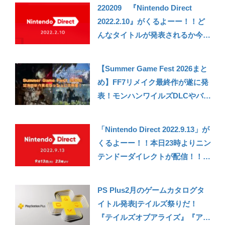
などがセール中！
220209 『Nintendo Direct
2022.2.10』がくるよーー！！ど
んなタイトルが発表されるか今の
うちに予想しておこう……
【Summer Game Fest 2026まと
め】FF7リメイク最終作が遂に発
表！モンハンワイルズDLCやバイ
オコードベロニカのリメイクな
ど、大満足の発表内容！
「Nintendo Direct 2022.9.13」が
くるよーー！！本日23時よりニン
テンドーダイレクトが配信！！ど
んなタイトルがくるか今のうちに
妄想しておこう……
PS Plus2月のゲームカタログタ
イトル発表|テイルズ祭りだ！
『テイルズオブアライズ』『アウ