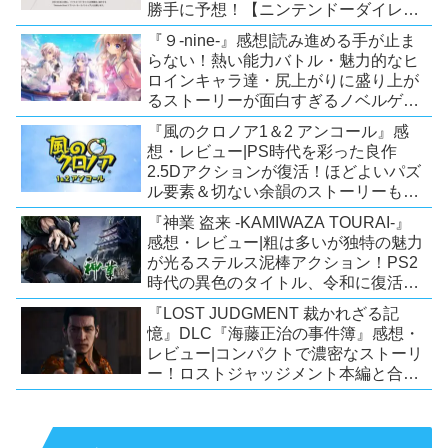
勝手に予想！【ニンテンドーダイレク
ト予想】
『９-nine-』感想|読み進める手が止ま
らない！熱い能力バトル・魅力的なヒ
ロインキャラ達・尻上がりに盛り上が
るストーリーが面白すぎるノベルゲ
ー！【PC/Steam/Switch/PS4】
『風のクロノア1＆2 アンコール』感
想・レビュー|PS時代を彩った良作
2.5Dアクションが復活！ほどよいパズ
ル要素＆切ない余韻のストーリーも魅
力！【Switch/PS5/PS4/Xbox
『神業 盗来 -KAMIWAZA TOURAI-』
X|S/Xone/PC】
感想・レビュー|粗は多いが独特の魅力
が光るステルス泥棒アクション！PS2
時代の異色のタイトル、令和に復活！
【Switch/PS4/Steam】
『LOST JUDGMENT 裁かれざる記
憶』DLC『海藤正治の事件簿』感想・
レビュー|コンパクトで濃密なストーリ
ー！ロストジャッジメント本編と合わ
せておすすめの満足度の高いDLC！
【PS5/PS4/XSX|S/Xone/PC】