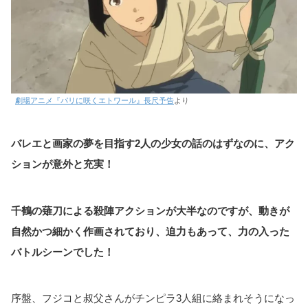
劇場アニメ『パリに咲くエトワール』長尺予告
より
バレエと画家の夢を目指す2人の少女の話のはずなのに、アク
ションが意外と充実！
千鶴の薙刀による殺陣アクションが大半なのですが、動きが
自然かつ細かく作画されており、迫力もあって、力の入った
バトルシーンでした！
序盤、フジコと叔父さんがチンピラ3人組に絡まれそうになっ