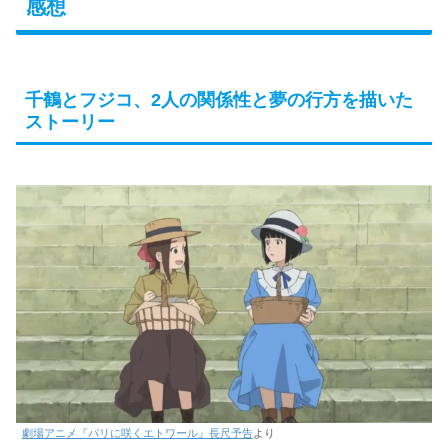
感想
千鶴とフジコ、2人の関係性と夢の行方を描いた
ストーリー
劇場アニメ『パリに咲くエトワール』長尺予告
より