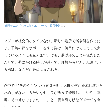
劇場アニメ『パリに咲くエトワール』長尺予告
より
フジコが社交的なタイプな分、新しい場所で居場所を作った
り、千鶴の夢をサポートをする姿は、傍目にはそこそこ充実
しているようにも見えます。でも、夢以外のことを優先した
ことで、夢にかける時間が減って、理想からどんどん遠ざか
る様は、なんだか身につまされる。
作中で「”そのうち”という言葉を吐く人間が何かを成し遂げた
ためしがない」みたいなセリフが所々で登場し、「いや、本
当にその通りですよね……」と、僕自身も妙なダメージを食
らいました……！