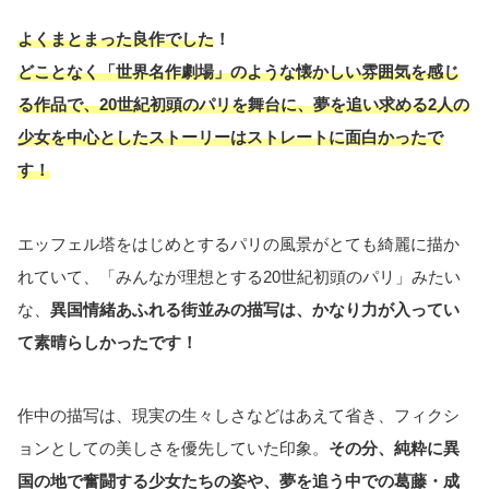
よくまとまった良作でした
！
どことなく「世界名作劇場」のような懐かしい雰囲気を感じ
る作品で、20世紀初頭のパリを舞台に、夢を追い求める2人の
少女を中心としたストーリーはストレートに面白かったで
す！
エッフェル塔をはじめとするパリの風景がとても綺麗に描か
れていて、「みんなが理想とする20世紀初頭のパリ」みたい
な、
異国情緒あふれる街並みの描写は、かなり力が入ってい
て素晴らしかったです！
作中の描写は、現実の生々しさなどはあえて省き、フィクシ
ョンとしての美しさを優先していた印象。
その分、純粋に異
国の地で奮闘する少女たちの姿や、夢を追う中での葛藤・成