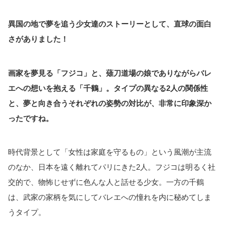
異国の地で夢を追う少女達のストーリーとして、直球の面白
さがありました！
画家を夢見る「フジコ」と、薙刀道場の娘でありながらバレ
エへの想いを抱える「千鶴」。タイプの異なる2人の関係性
と、夢と向き合う
それぞれの
姿勢の対比が、非常に印象深か
ったですね。
時代背景として「女性は家庭を守るもの」という風潮が主流
のなか、日本を遠く離れてパリにきた2人。フジコは明るく社
交的で、物怖じせずに色んな人と話せる少女。一方の千鶴
は、武家の家柄を気にしてバレエへの憧れを内に秘めてしま
うタイプ。