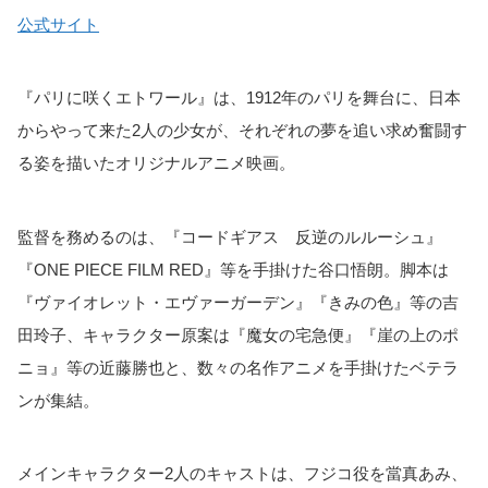
公式サイト
『パリに咲くエトワール』は、1912年のパリを舞台に、日本
からやって来た2人の少女が、それぞれの夢を追い求め奮闘す
る姿を描いたオリジナルアニメ映画。
監督を務めるのは、『コードギアス 反逆のルルーシュ』
『ONE PIECE FILM RED』等を手掛けた谷口悟朗。脚本は
『ヴァイオレット・エヴァーガーデン』『きみの色』等の吉
田玲子、キャラクター原案は『魔女の宅急便』『崖の上のポ
ニョ』等の近藤勝也と、数々の名作アニメを手掛けたベテラ
ンが集結。
メインキャラクター2人のキャストは、フジコ役を當真あみ、