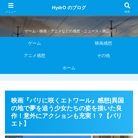
HydrO のブログ
HydrO のブログ
メニュー
検索
ゲーム・映画・アニメなどの感想・ニュース・雑記！
ゲーム
映画感想
アニメ感想
その他
ホーム
映画『パリに咲くエトワール』感想|異国
の地で夢を追う少女たちの姿を描いた良
作！意外にアクションも充実！？【パリ
エト】