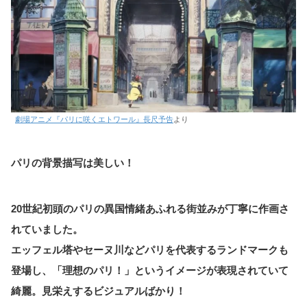
劇場アニメ『パリに咲くエトワール』長尺予告
より
パリの背景描写は美しい！
20世紀初頭のパリの異国情緒あふれる街並みが丁寧に作画さ
れていました。
エッフェル塔やセーヌ川などパリを代表するランドマークも
登場し、「理想のパリ！」というイメージが表現されていて
綺麗。見栄えするビジュアルばかり！