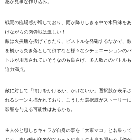
感が見事な作り込み。
戦闘の臨場感が増しており、雨が降りしきる中で水飛沫をあ
げながらの肉弾戦は激しい！
敵は火炎瓶を投げてきたり、ピストルを発砲するなかで、敵
を橋から突き落として倒すなど様々なシチュエーションのバ
トルが用意されていそうなのも良さげ。多人数とのバトルも
迫力満点。
敵に対して「情けをかけるか、かけないか」選択肢が表示さ
れるシーンも描かれており、こうした選択肢がストーリーに
影響を与える可能性はあるかも。
主人公と思しきキャラが自身の事を「大東マコ」と名乗って
おり、青い瞳が印象的なカットや自らの出自を問われ「俺が