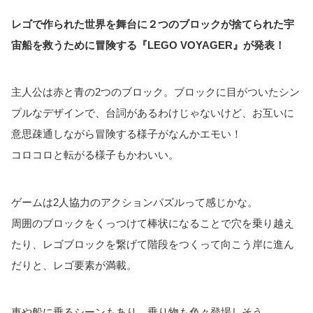
レゴで作られた世界を舞台に２つのブロックが捨てられた宇
宙船を救うために冒険する『LEGO VOYAGER』が発表！
主人公は赤と青の2つのブロック。ブロックに目がついたシン
プルなデザインで、台詞があるわけじゃないけど、お互いに
意思疎通しながら冒険する様子がなんかエモい！
コロコロと転がる様子もかわいい。
ゲームは2人協力のアクションパズルって感じかな。
周囲のブロックをくっつけて棒状になることで穴を乗り越え
たり、レゴブロックを繋げて階段をつくって向こう岸に進ん
だりと、レゴ要素が満載。
車や船に乗るシーンもあり、乗り物も色々登場しそう。