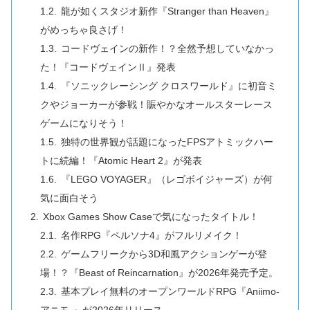
龍が如くスタジオ新作『Stranger than Heaven』
がめっちゃ良さげ！
コードヴェインの新作！？全然予想していなかっ
た！『コードヴェインⅡ』発表
『ソニックレーシング クロスワールド』に初音ミ
クやジョーカーが参戦！賑やかなオールスターレース
ゲームになりそう！
独特の世界観が話題になったFPSアトミックハー
トに続編！『Atomic Heart 2』が発表
『LEGO VOYAGER』（レゴボイジャーズ）が何
気に面白そう
Xbox Games Show Caseで気になったタイトル！
名作RPG『ペルソナ4』がフルリメイク！
ゲームフリークから3D和風アクションゲーが登
場！？『Beast of Reincarnation』が2026年発売予定。
基本プレイ無料のオープンワールドRPG『Aniimo-