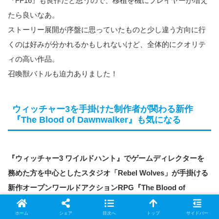
『FF16』も良作だと思うので、移植を機にプレイヤーが増え
たら良いなあ。
ストーリー展開が序盤に思っていたものと少し違う方向に行
くのは好みが分かれるかもしれないけど、全体的にクオリテ
ィの高い作品。
召喚獣バトルも迫力ありました！
ウィッチャー3を手掛けた制作者が関わる新作
『The Blood of Dawnwalker』も気になる
『ウィッチャー3 ワイルドハント』でゲームディレクターを
務めた方を中心としたスタジオ「Rebel Wolves」が手掛ける
新作オープンワールドアクションRPG『The Blood of
Dawnwalker』の新トレーラーが公開！
ホーム
シェア
目次へ
トップ
サイドバー