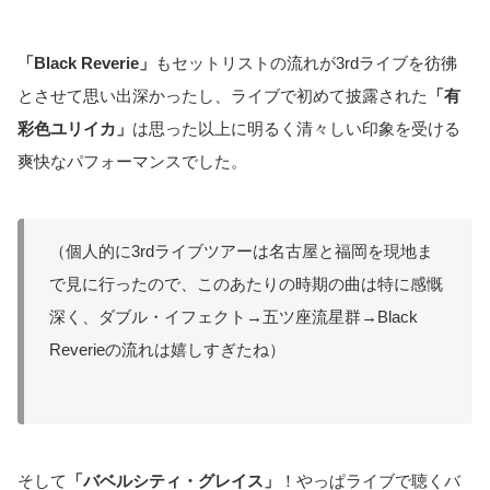
「Black Reverie」
もセットリストの流れが3rdライブを彷彿
とさせて思い出深かったし、ライブで初めて披露された
「有
彩色ユリイカ」
は思った以上に明るく清々しい印象を受ける
爽快なパフォーマンスでした。
（個人的に3rdライブツアーは名古屋と福岡を現地ま
で見に行ったので、このあたりの時期の曲は特に感慨
深く、ダブル・イフェクト→五ツ座流星群→Black
Reverieの流れは嬉しすぎたね）
そして
「バベルシティ・グレイス」
！やっぱライブで聴くバ