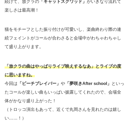
続けて、放クラの
「キャットスクワッド」
がいきなり流れて
楽しさは最高潮！
猫をモチーフとした振り付けが可愛いし、楽曲終わり際の連
続フェイントがコールが合わさると会場中がわちゃわちゃし
て盛り上がります。
「放クラの曲はやっぱりライブ映えするなあ」とライブの度
に思いますね。
今回は
「ビーチブレイバー」
や
「夢咲きAfter school」
といっ
たコールが楽しい曲もいっぱい披露してくれたので、会場全
体がかなり盛り上がった！
（トロッコ演出もあって、近くで丸岡さんを見れたのは嬉し
い……！）