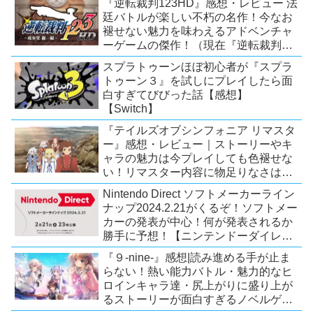
『逆転裁判123HD』感想・レビュー 法
廷バトルが楽しい不朽の名作！今なお
褪せない魅力を味わえるアドベンチャ
ーゲームの傑作！（現在『逆転裁判
123 成歩堂セレクション』が配信中）
スプラトゥーンほぼ初心者が『スプラ
トゥーン３』を試しにプレイしたら面
白すぎてびびった話【感想】
【Switch】
『テイルズオブシンフォニア リマスタ
ー』感想・レビュー｜ストーリーやキ
ャラの魅力は今プレイしても色褪せな
い！リマスター内容に物足りなさはあ
るが、プレイする価値のあるシリーズ
Nintendo Direct ソフトメーカーライン
の人気作【Switch/PS4/Xone】
ナップ2024.2.21がくるぞ！ソフトメー
カーの発表が中心！何が発表されるか
勝手に予想！【ニンテンドーダイレク
ト予想】
『９-nine-』感想|読み進める手が止ま
らない！熱い能力バトル・魅力的なヒ
ロインキャラ達・尻上がりに盛り上が
るストーリーが面白すぎるノベルゲ