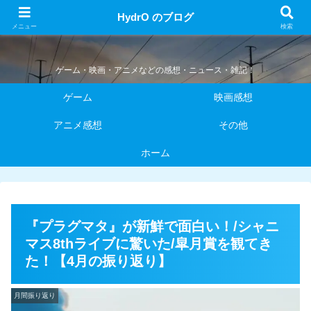
HydrO のブログ
HydrO のブログ
メニュー
検索
ゲーム・映画・アニメなどの感想・ニュース・雑記！
ゲーム
映画感想
アニメ感想
その他
ホーム
『プラグマタ』が新鮮で面白い！/シャニ
マス8thライブに驚いた/皐月賞を観てき
た！【4月の振り返り】
月間振り返り