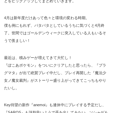
とをピックアップしてまとめていきます。
4月は新年度だけあって色々と環境の変わる時期。
僕も例にもれず、バタバタとしているうちに気づくと4月終
了。世間ではゴールデンウィークに突入している人もいるそ
うで羨ましい！
最近は、積みゲーが増えてきて大忙し！
『ぽこあポケモン』をついにクリアしたと思ったら、『プラ
グマタ』が出て絶賛プレイ中だし、プレイ再開した『魔法少
女ノ魔女裁判』がストーリー盛り上がってきてこっちもやり
たいし。
Key待望の新作『anemoi』も連休中にプレイする予定だし、
『SAROS』も評判良いようで手を出してみたい。ソシャゲも