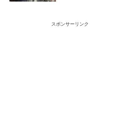
れた印象深いライブ！【THE
IDOLM@STER SHINY COLORS
2nd season LIVE Over the
スポンサーリンク
prism】