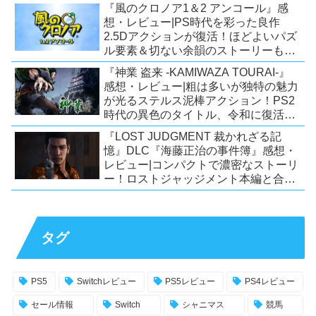
ー！【PC/Steam/Switch/PS4】
『風のクロノア1＆2 アンコール』感
想・レビュー|PS時代を彩った良作
2.5Dアクションが復活！ほどよいパズ
ル要素＆切ない余韻のストーリーも魅
力！【Switch/PS5/PS4/Xbox
『神業 盗来 -KAMIWAZA TOURAI-』
X|S/Xone/PC】
感想・レビュー|粗は多いが独特の魅力
が光るステルス泥棒アクション！PS2
時代の異色のタイトル、令和に復活！
【Switch/PS4/Steam】
『LOST JUDGMENT 裁かれざる記
憶』DLC『海藤正治の事件簿』感想・
レビュー|コンパクトで濃密なストーリ
ー！ロストジャッジメント本編と合わ
せておすすめの満足度の高いDLC！
【PS5/PS4/XSX|S/Xone/PC】
タグ
PS5
Switchレビュー
PS5レビュー
PS4レビュー
セール情報
Switch
シャニマス
競馬