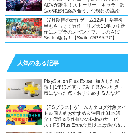
ADVが誕生！ストーリー・キャラ・設
定が絶妙に絡み合う、命懸けの議論ミ
ステリー【PC/Switch】
【7月期待の新作ゲーム12選】今年後
半もさっそく豊作！リズ天11年ぶり新
作にスプラのスピンオフ、まのさば
Switch版も！【Switch2/PS5/PC】
人気のある記事
PlayStation Plus Extraに加入した感
想！|1年ほど使ってみて良かった点・
気になった点・おすすめする人など
【PSプラス】ゲームカタログ対象タイ
トル個人的おすすめ＆注目作31本紹
介！傑作&良作揃いの破格のサービ
ス！PS Plus Extra会員以上は遊び放
題！【2026年7月時点】【PS5/PS4】