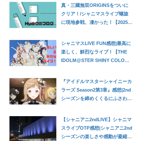
雑記】
真・三國無双ORIGINSをついに
クリア！/シャニマスライブ螺旋
に現地参戦、凄かった！【2025年
10月の振り返り】
シャニマスLIVE FUN感想|最高に
楽しく、鮮烈なライブ！【THE
IDOLM@STER SHINY COLORS
LIVE FUN!! -Beyond the Blue
sky-感想】
『アイドルマスターシャイニーカ
ラーズ Season2第3章』感想|2nd
シーズンを締めくくるにふさわし
い清々しい内容！個々のアイドル
を描いたストーリーや濃密なライ
【シャニアニ2ndLIVE】シャニマ
ブシーンなどは目を見張る【シャ
スライブOTP感想|シャニアニ2nd
ニアニ2nd】
シーズンの楽しさや感動が凝縮さ