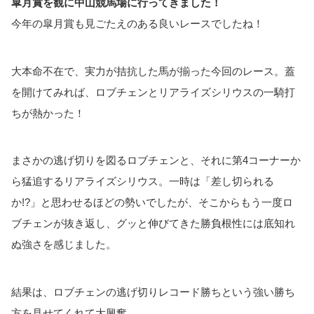
皐月賞を観に中山競馬場に行ってきました！
今年の皐月賞も見ごたえのある良いレースでしたね！
大本命不在で、実力が拮抗した馬が揃った今回のレース。蓋
を開けてみれば、ロブチェンとリアライズシリウスの一騎打
ちが熱かった！
まさかの逃げ切りを図るロブチェンと、それに第4コーナーか
ら猛追するリアライズシリウス。一時は「差し切られる
か!?」と思わせるほどの勢いでしたが、そこからもう一度ロ
ブチェンが抜き返し、グッと伸びてきた勝負根性には底知れ
ぬ強さを感じました。
結果は、ロブチェンの逃げ切りレコード勝ちという強い勝ち
方を見せてくれて大興奮。