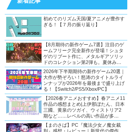
新着記事
初めてのリズム天国/夏アニメが豊作す
ぎる！【７月の振り返り】
【8月期待の新作ゲーム7選】注目のゲ
ームフリーク完全新作が登場！シュタ
ゲのリブート作に、メタルギアソリッ
ドのコレクション第2弾も。夏休みを
盛り上げるタイトル大集合！
2026年下半期期待の新作ゲーム20選｜
【Switch2/PS5/PC】
大作が勢ぞろい！怒涛のタイトルライ
ンナップが2026年を最後まで盛り上げ
る！【Switch2/PS5/Xbox/PC】
【2026春アニメおすすめ】春アニメ11
作品の感想まとめ|上伊那ぼたん、日本
三國、黄泉のツガイ、ウィストリア2
期など……レベルの高い作品が多
い！？
【まのさば】PC『魔法少女ノ魔女裁
判』感想・レビュー｜新世代の傑作