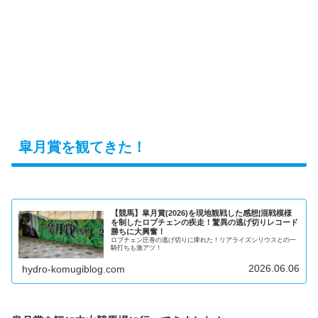
皐月賞を観てきた！
【競馬】皐月賞(2026)を現地観戦した感想|混戦模様
を制したロブチェンの疾走！驚異の逃げ切りレコード
勝ちに大興奮！
ロブチェン圧巻の逃げ切りに痺れた！リアライズシリウスとの一
騎打ちも激アツ！
2026.06.06
hydro-komugiblog.com