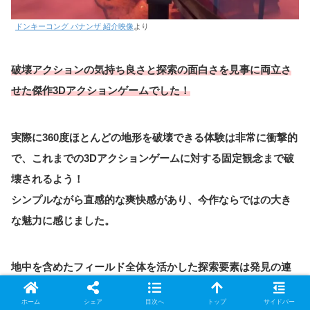
ドンキーコング バナンザ 紹介映像
より
破壊アクションの気持ち良さと探索の面白さを
見事に
両立さ
せた傑作3Dアクションゲームでした！
実際に360度ほとんどの地形を破壊できる体験は非常に衝撃的
で、これまでの3Dアクションゲームに対する固定観念まで破
壊されるよう！
シンプルながら直感的な爽快感があり、今作ならではの大き
な魅力に感じました。
地中を含めたフィールド全体を活かした探索要素は発見の連
続！
ホーム
シェア
目次へ
トップ
サイドバー
進むたびに新しい何かがあるようなワクワク感があり、つい