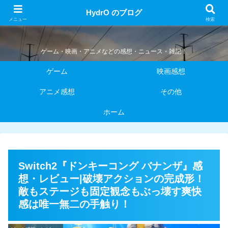
HydrO のブログ
HydrO のブログ
メニュー
検索
ゲーム・映画・アニメなどの感想・ニュース・雑記！
ゲーム
映画感想
アニメ感想
その他
ホーム
Switch2『ドンキーコング バナンザ』感
想・レビュー|破壊アクションの完成形！
敵もステージも固定観念もぶっ壊す爽快
感は唯一無二の手触り！