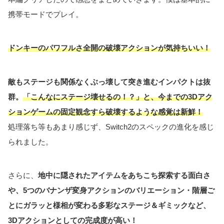
携帯モードでプレイ。
ドンキーのパワフルさ全開の破壊アクションが気持ちいい！
敵もステージも関係なくぶっ壊して突き進むインパクトは抜
群。
「こんなにステージ壊せるの！？」と、今までの
3D
アク
ションゲームの固定観念すら破壊するような感覚は新鮮！
処理落ち等もあまり感じず、Switch2のスペックの進化を感じ
られました。
さらに、
地中に隠されたアイテムをあちこち探索する面白さ
や、5つのバナンザ変身アクションのバリエーション・階層ご
とにガラッと様相が変わる多彩なステージ＆ギミックなど、
3Dアクションとしての完成度が高い！