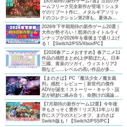
【8月期待の新作ゲーム7選】注目のゲ
ームフリーク完全新作が登場！シュタ
ゲのリブート作に、メタルギアソリッ
ドのコレクション第2弾も。夏休みを
盛り上げるタイトル大集合！
2026年下半期期待の新作ゲーム20選｜
【Switch2/PS5/PC】
大作が勢ぞろい！怒涛のタイトルライ
ンナップが2026年を最後まで盛り上げ
る！【Switch2/PS5/Xbox/PC】
【2026春アニメおすすめ】春アニメ11
作品の感想まとめ|上伊那ぼたん、日本
三國、黄泉のツガイ、ウィストリア2
期など……レベルの高い作品が多
い！？
【まのさば】PC『魔法少女ノ魔女裁
判』感想・レビュー｜新世代の傑作
ADVが誕生！ストーリー・キャラ・設
定が絶妙に絡み合う、命懸けの議論ミ
ステリー【PC/Switch】
【7月期待の新作ゲーム12選】今年後
半もさっそく豊作！リズ天11年ぶり新
作にスプラのスピンオフ、まのさば
Switch版も！【Switch2/PS5/PC】