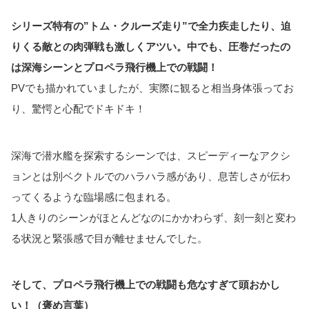
シリーズ特有の”トム・クルーズ走り”で全力疾走したり、迫
りくる敵との肉弾戦も激しくアツい。中でも、圧巻だったの
は深海シーンとプロペラ飛行機上での戦闘！
PVでも描かれていましたが、実際に観ると相当身体張ってお
り、驚愕と心配でドキドキ！
深海で潜水艦を探索するシーンでは、スピーディーなアクシ
ョンとは別ベクトルでのハラハラ感があり、息苦しさが伝わ
ってくるような臨場感に包まれる。
1人きりのシーンがほとんどなのにかかわらず、刻一刻と変わ
る状況と緊張感で目が離せませんでした。
そして、プロペラ飛行機上での戦闘も危なすぎて頭おかし
い！（褒め言葉）