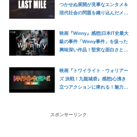
つかせぬ展開が見事なエンタメ＆
現代社会の問題を織り込んだメッ
セージ性が刺さる！絶妙なバラン
スの秀作。『アンナチュラル』
映画『Winny』感想|日本IT史最大
『MIU404』の面々との再会も嬉
級の事件「Winny事件」を扱った
しい！
興味深い作品！堅実な面白さと事
件への関心が刺激される良作
映画『トワイライト・ウォリアー
ズ 決戦！九龍城砦』感想|心沸き
立つアクションに痺れる！魅力あ
ふれる登場人物たちの熱いドラマ
も最高！
スポンサーリンク