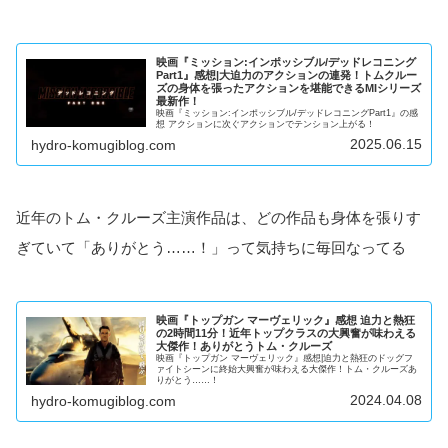
映画『ミッション:インポッシブル/デッドレコニング
Part1』感想|大迫力のアクションの連発！トムクルー
ズの身体を張ったアクションを堪能できるMIシリーズ
最新作！
映画『ミッション:インポッシブル/デッドレコニングPart1』の感
想 アクションに次ぐアクションでテンション上がる！
2025.06.15
hydro-komugiblog.com
近年のトム・クルーズ主演作品は、どの作品も身体を張りす
ぎていて「ありがとう……！」って気持ちに毎回なってる
映画『トップガン マーヴェリック』感想 迫力と熱狂
の2時間11分！近年トップクラスの大興奮が味わえる
大傑作！ありがとうトム・クルーズ
映画『トップガン マーヴェリック』感想|迫力と熱狂のドッグフ
ァイトシーンに終始大興奮が味わえる大傑作！トム・クルーズあ
りがとう……！
2024.04.08
hydro-komugiblog.com