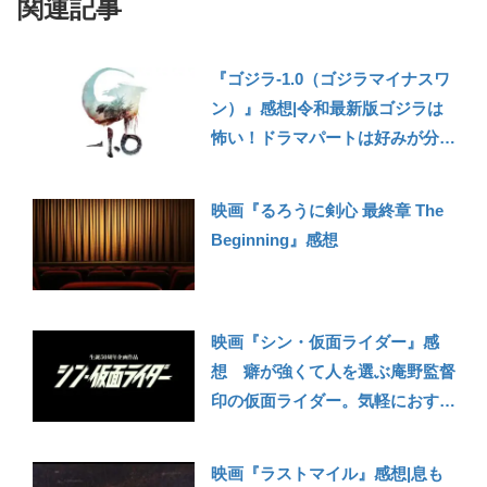
関連記事
『ゴジラ-1.0（ゴジラマイナスワ
ン）』感想|令和最新版ゴジラは
怖い！ドラマパートは好みが分か
れるかもしれないが、迫力と見ご
たえは十分！【アマゾンプライム
映画『るろうに剣心 最終章 The
ビデオで配信中】
Beginning』感想
映画『シン・仮面ライダー』感
想 癖が強くて人を選ぶ庵野監督
印の仮面ライダー。気軽におすす
めしにくいけど、見終わったあと
の清々しさは好き！
映画『ラストマイル』感想|息も