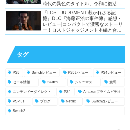
時代の異色のタイトル、令和に復活！
【Switch/PS4/Steam】
『LOST JUDGMENT 裁かれざる記
憶』DLC『海藤正治の事件簿』感想・
レビュー|コンパクトで濃密なストーリ
ー！ロストジャッジメント本編と合わ
せておすすめの満足度の高いDLC！
【PS5/PS4/XSX|S/Xone/PC】
タグ
PS5
Switchレビュー
PS5レビュー
PS4レビュー
セール情報
Switch
シャニマス
競馬
ニンテンドーダイレクト
PS4
Amazonプライムビデオ
PSPlus
ブログ
Netflix
Switch2レビュー
Switch2