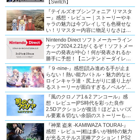
【Switch】
『テイルズオブシンフォニア リマスタ
ー』感想・レビュー｜ストーリーやキ
ャラの魅力は今プレイしても色褪せな
い！リマスター内容に物足りなさはあ
るが、プレイする価値のあるシリーズ
Nintendo Direct ソフトメーカーライン
の人気作【Switch/PS4/Xone】
ナップ2024.2.21がくるぞ！ソフトメー
カーの発表が中心！何が発表されるか
勝手に予想！【ニンテンドーダイレク
ト予想】
『９-nine-』感想|読み進める手が止ま
らない！熱い能力バトル・魅力的なヒ
ロインキャラ達・尻上がりに盛り上が
るストーリーが面白すぎるノベルゲ
ー！【PC/Steam/Switch/PS4】
『風のクロノア1＆2 アンコール』感
想・レビュー|PS時代を彩った良作
2.5Dアクションが復活！ほどよいパズ
ル要素＆切ない余韻のストーリーも魅
力！【Switch/PS5/PS4/Xbox
『神業 盗来 -KAMIWAZA TOURAI-』
X|S/Xone/PC】
感想・レビュー|粗は多いが独特の魅力
が光るステルス泥棒アクション！PS2