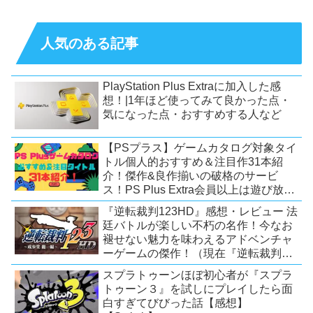
人気のある記事
PlayStation Plus Extraに加入した感
想！|1年ほど使ってみて良かった点・
気になった点・おすすめする人など
【PSプラス】ゲームカタログ対象タイ
トル個人的おすすめ＆注目作31本紹
介！傑作&良作揃いの破格のサービ
ス！PS Plus Extra会員以上は遊び放
題！【2026年7月時点】【PS5/PS4】
『逆転裁判123HD』感想・レビュー 法
廷バトルが楽しい不朽の名作！今なお
褪せない魅力を味わえるアドベンチャ
ーゲームの傑作！（現在『逆転裁判
123 成歩堂セレクション』が配信中）
スプラトゥーンほぼ初心者が『スプラ
トゥーン３』を試しにプレイしたら面
白すぎてびびった話【感想】