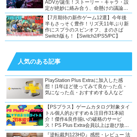
ADVが誕生！ストーリー・キャラ・設
定が絶妙に絡み合う、命懸けの議論ミ
ステリー【PC/Switch】
【7月期待の新作ゲーム12選】今年後
半もさっそく豊作！リズ天11年ぶり新
作にスプラのスピンオフ、まのさば
Switch版も！【Switch2/PS5/PC】
人気のある記事
PlayStation Plus Extraに加入した感
想！|1年ほど使ってみて良かった点・
気になった点・おすすめする人など
【PSプラス】ゲームカタログ対象タイ
トル個人的おすすめ＆注目作31本紹
介！傑作&良作揃いの破格のサービ
ス！PS Plus Extra会員以上は遊び放
題！【2026年7月時点】【PS5/PS4】
『逆転裁判123HD』感想・レビュー 法