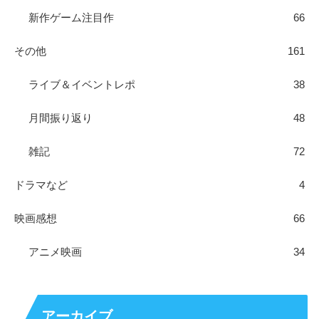
新作ゲーム注目作
66
その他
161
ライブ＆イベントレポ
38
月間振り返り
48
雑記
72
ドラマなど
4
映画感想
66
アニメ映画
34
アーカイブ