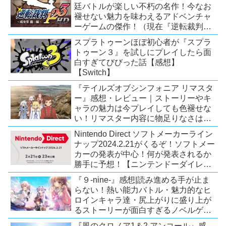
廷バトルが楽しい不朽の名作！今なお
褪せない魅力を味わえるアドベンチャ
ーゲームの傑作！（現在『逆転裁判
123 成歩堂セレクション』が配信中）
スプラトゥーンほぼ初心者が『スプラ
トゥーン３』を試しにプレイしたら面
白すぎてびびった話【感想】
【Switch】
『テイルズオブシンフォニア リマスタ
ー』感想・レビュー｜ストーリーやキ
ャラの魅力は今プレイしても色褪せな
い！リマスター内容に物足りなさはあ
るが、プレイする価値のあるシリーズ
Nintendo Direct ソフトメーカーライン
の人気作【Switch/PS4/Xone】
ナップ2024.2.21がくるぞ！ソフトメー
カーの発表が中心！何が発表されるか
勝手に予想！【ニンテンドーダイレク
ト予想】
『９-nine-』感想|読み進める手が止ま
らない！熱い能力バトル・魅力的なヒ
ロインキャラ達・尻上がりに盛り上が
るストーリーが面白すぎるノベルゲ
ー！【PC/Steam/Switch/PS4】
『風のクロノア1＆2 アンコール』感