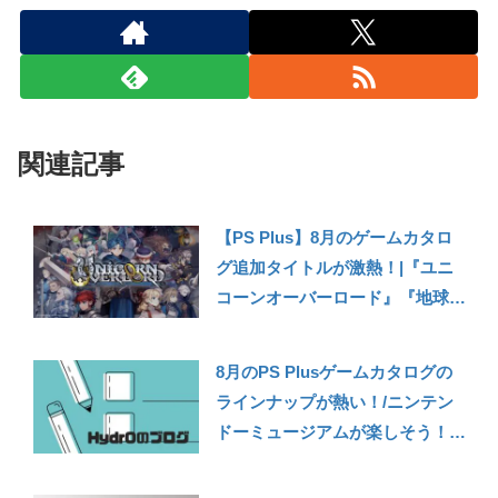
関連記事
【PS Plus】8月のゲームカタロ
グ追加タイトルが激熱！|『ユニ
コーンオーバーロード』『地球防
衛軍6』『ライザのアトリエ3』な
ど【2025年8月ゲームカタログタ
8月のPS Plusゲームカタログの
イトル紹介】
ラインナップが熱い！/ニンテン
ドーミュージアムが楽しそう！/
『インディ・ジョーンズ/大いな
る円環』発売日12/9に決定！【個