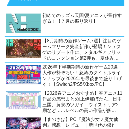
初めてのリズム天国/夏アニメが豊作す
ぎる！【７月の振り返り】
【8月期待の新作ゲーム7選】注目のゲ
ームフリーク完全新作が登場！シュタ
ゲのリブート作に、メタルギアソリッ
ドのコレクション第2弾も。夏休みを
盛り上げるタイトル大集合！
2026年下半期期待の新作ゲーム20選｜
【Switch2/PS5/PC】
大作が勢ぞろい！怒涛のタイトルライ
ンナップが2026年を最後まで盛り上げ
る！【Switch2/PS5/Xbox/PC】
【2026春アニメおすすめ】春アニメ11
作品の感想まとめ|上伊那ぼたん、日本
三國、黄泉のツガイ、ウィストリア2
期など……レベルの高い作品が多
い！？
【まのさば】PC『魔法少女ノ魔女裁
判』感想・レビュー｜新世代の傑作