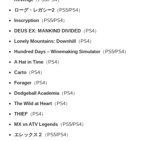
ローグ・レガシー2
（PS5/PS4）
Inscryption
（PS5/PS4）
DEUS EX: MANKIND DIVIDED
（PS4）
Lonely Mountains: Downhill
（PS4）
Hundred Days – Winemaking Simulator
（PS5/PS4）
A Hat in Time
（PS4）
Carto
（PS4）
Forager
（PS4）
Dodgeball Academia
（PS4）
The Wild at Heart
（PS4）
THIEF
（PS4）
MX vs ATV Legends
（PS5/PS4）
エレックス２
（PS5/PS4）