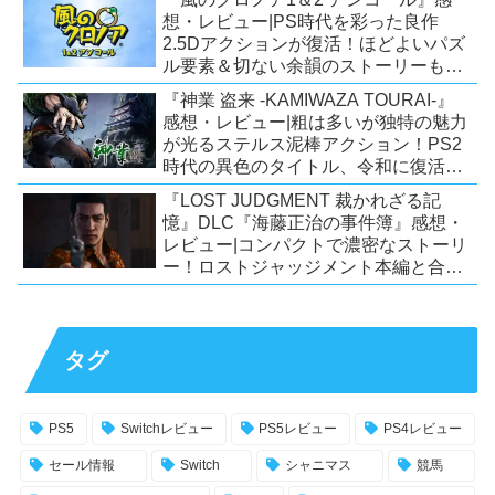
想・レビュー|PS時代を彩った良作
2.5Dアクションが復活！ほどよいパズ
ル要素＆切ない余韻のストーリーも魅
力！【Switch/PS5/PS4/Xbox
『神業 盗来 -KAMIWAZA TOURAI-』
X|S/Xone/PC】
感想・レビュー|粗は多いが独特の魅力
が光るステルス泥棒アクション！PS2
時代の異色のタイトル、令和に復活！
【Switch/PS4/Steam】
『LOST JUDGMENT 裁かれざる記
憶』DLC『海藤正治の事件簿』感想・
レビュー|コンパクトで濃密なストーリ
ー！ロストジャッジメント本編と合わ
せておすすめの満足度の高いDLC！
【PS5/PS4/XSX|S/Xone/PC】
タグ
PS5
Switchレビュー
PS5レビュー
PS4レビュー
セール情報
Switch
シャニマス
競馬