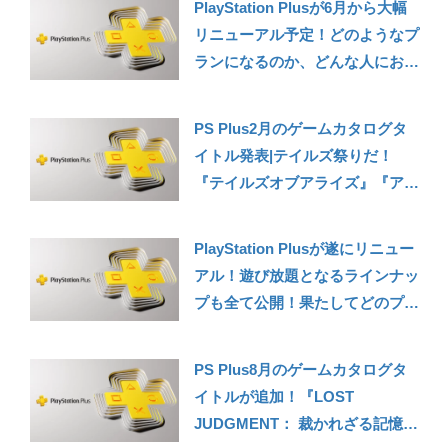
PlayStation Plusが6月から大幅
人的に気になるゲームニュースま
リニューアル予定！どのようなプ
とめ2024/8】
ランになるのか、どんな人におす
すめできそうなのか現時点で確
認!
PS Plus2月のゲームカタログタ
イトル発表|テイルズ祭りだ！
『テイルズオブアライズ』『アウ
ター・ワールド』『アサシンクリ
ード ヴァルハラ』など【ゲーム
PlayStation Plusが遂にリニュー
カタログ2024年2月タイトル紹
アル！遊び放題となるラインナッ
介】
プも全て公開！果たしてどのプラ
ンに加入すべきか？個人的に気に
なったタイトルも
PS Plus8月のゲームカタログタ
イトルが追加！『LOST
JUDGMENT： 裁かれざる記憶』