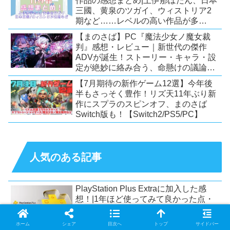
作品の感想まとめ|上伊那ぼたん、日本
三國、黄泉のツガイ、ウィストリア2
期など……レベルの高い作品が多
い！？
【まのさば】PC『魔法少女ノ魔女裁
判』感想・レビュー｜新世代の傑作
ADVが誕生！ストーリー・キャラ・設
定が絶妙に絡み合う、命懸けの議論ミ
ステリー【PC/Switch】
【7月期待の新作ゲーム12選】今年後
半もさっそく豊作！リズ天11年ぶり新
作にスプラのスピンオフ、まのさば
Switch版も！【Switch2/PS5/PC】
人気のある記事
PlayStation Plus Extraに加入した感
想！|1年ほど使ってみて良かった点・
気になった点・おすすめする人など
ホーム
シェア
目次へ
トップ
サイドバー