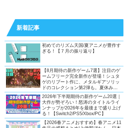
新着記事
初めてのリズム天国/夏アニメが豊作す
ぎる！【７月の振り返り】
【8月期待の新作ゲーム7選】注目のゲ
ームフリーク完全新作が登場！シュタ
ゲのリブート作に、メタルギアソリッ
ドのコレクション第2弾も。夏休みを
盛り上げるタイトル大集合！
2026年下半期期待の新作ゲーム20選｜
【Switch2/PS5/PC】
大作が勢ぞろい！怒涛のタイトルライ
ンナップが2026年を最後まで盛り上げ
る！【Switch2/PS5/Xbox/PC】
【2026春アニメおすすめ】春アニメ11