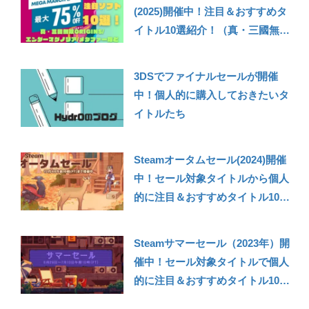
(2025)開催中！注目＆おすすめタ
イトル10選紹介！（真・三國無双
ORIGINS/エンダーマグノリア/サ
イレントヒル2/バラトロなど）
3DSでファイナルセールが開催
【PS Store】【PS5/PS4】
中！個人的に購入しておきたいタ
イトルたち
Steamオータムセール(2024)開催
中！セール対象タイトルから個人
的に注目＆おすすめタイトル10選
を紹介！
Steamサマーセール（2023年）開
催中！セール対象タイトルで個人
的に注目＆おすすめタイトル10選
紹介！