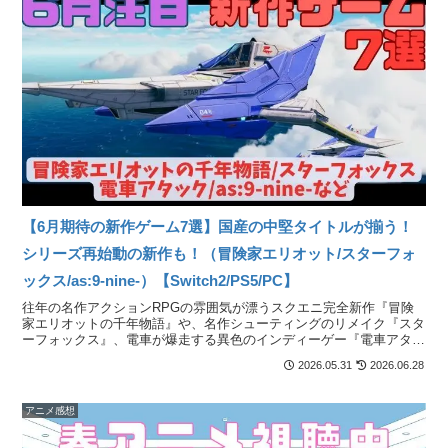
【6月期待の新作ゲーム7選】国産の中堅タイトルが揃う！
シリーズ再始動の新作も！（冒険家エリオット/スターフォ
ックス/as:9-nine-）【Switch2/PS5/PC】
往年の名作アクションRPGの雰囲気が漂うスクエニ完全新作『冒険
家エリオットの千年物語』や、名作シューティングのリメイク『スタ
ーフォックス』、電車が爆走する異色のインディーゲー『電車アタッ
ク』など、ジャンル好き注目の新作が揃う月！
2026.05.31
2026.06.28
アニメ感想