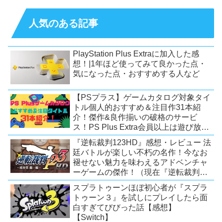
人気のある記事
PlayStation Plus Extraに加入した感
想！|1年ほど使ってみて良かった点・
気になった点・おすすめする人など
【PSプラス】ゲームカタログ対象タイ
トル個人的おすすめ＆注目作31本紹
介！傑作&良作揃いの破格のサービ
ス！PS Plus Extra会員以上は遊び放
題！【2026年7月時点】【PS5/PS4】
『逆転裁判123HD』感想・レビュー 法
廷バトルが楽しい不朽の名作！今なお
褪せない魅力を味わえるアドベンチャ
ーゲームの傑作！（現在『逆転裁判
123 成歩堂セレクション』が配信中）
スプラトゥーンほぼ初心者が『スプラ
トゥーン３』を試しにプレイしたら面
白すぎてびびった話【感想】
【Switch】