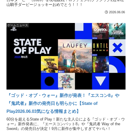
山騎手ダービージョッキーおめでとう！！！
2026.06.06
ゲームニュース
『ゴッド・オブ・ウォー』新作が発表！『エスコン8』や
『鬼武者』新作の発売日も明らかに【State of
Play2026.06.03気になる情報まとめ】
60分を超えるState of Play！新たな主人公による『ゴッド・オブ・ウ
ォー』新作発表に、『エースコンバット8』や『鬼武者 Way of the
Sword』の発売日が決定！9月に新作が集中しすぎてヤバい！