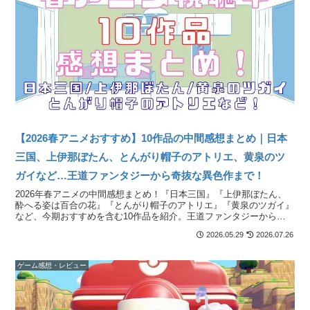
【2026春アニメおすすめ】10作品の中間感想まとめ｜日本
三国、上伊那ぼたん、とんがり帽子のアトリエ、黄泉のツ
ガイなど…王道ファンタジーから奇抜な異色作まで！
2026年春アニメの中間感想まとめ！『日本三国』『上伊那ぼたん、
酔へる姿は百合の花』『とんがり帽子のアトリエ』『黄泉のツガイ』
など、今期おすすめを含む10作品を紹介。王道ファンタジーからク
セの強い異色作まで、バラエティに富んだアニメが揃って面白いで
2026.05.29
2026.07.26
す！
ゲーム感想・レビュー