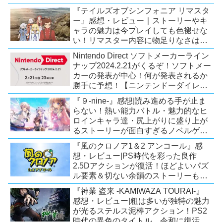
『テイルズオブシンフォニア リマスタ
ー』感想・レビュー｜ストーリーやキ
ャラの魅力は今プレイしても色褪せな
い！リマスター内容に物足りなさはあ
るが、プレイする価値のあるシリーズ
Nintendo Direct ソフトメーカーライン
の人気作【Switch/PS4/Xone】
ナップ2024.2.21がくるぞ！ソフトメー
カーの発表が中心！何が発表されるか
勝手に予想！【ニンテンドーダイレク
ト予想】
『９-nine-』感想|読み進める手が止ま
らない！熱い能力バトル・魅力的なヒ
ロインキャラ達・尻上がりに盛り上が
るストーリーが面白すぎるノベルゲ
ー！【PC/Steam/Switch/PS4】
『風のクロノア1＆2 アンコール』感
想・レビュー|PS時代を彩った良作
2.5Dアクションが復活！ほどよいパズ
ル要素＆切ない余韻のストーリーも魅
力！【Switch/PS5/PS4/Xbox
『神業 盗来 -KAMIWAZA TOURAI-』
X|S/Xone/PC】
感想・レビュー|粗は多いが独特の魅力
が光るステルス泥棒アクション！PS2
時代の異色のタイトル、令和に復活！