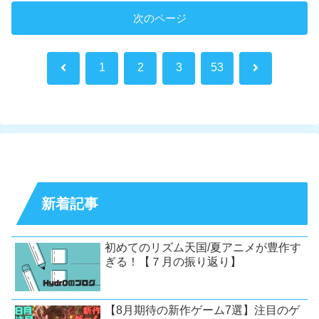
次のページ
前
次
1
2
3
53
へ
へ
新着記事
初めてのリズム天国/夏アニメが豊作す
ぎる！【７月の振り返り】
【8月期待の新作ゲーム7選】注目のゲ