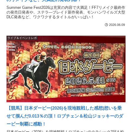
Summer Game Fest2026は充実の内容で大満足！FF7リメイク最終作
の発売日発表や、ステラ―ブレイド新作発表、モンハンワイルズ大型
DLC発表など、ワクワクするタイトルがいっぱい！
2026.06.09
ライブ＆イベントレポ
【競馬】日本ダービー(2026)を現地観戦した感想|想いを乗
せて掴んだ0.013％の頂！ロブチェン＆松山ジョッキーのダ
ービー制覇に感動！
日本ダービー（2026）を現地観戦！ロブチェンのクラシック2冠＆松