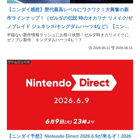
【ニンダイ感想】歴代最高レベルにワクワク！大興奮の新
作ラインナップ！（ゼルダの伝説 時のオカリナ リメイク/ゼ
ノブレイド ジェネシス/キングダムハーツ4など）【ニンテ
ンドーダイレクト2026.6.9発表まとめ】
半端ない新作情報ラッシュにお祭り状態！ゼルダ時オカリメイクに、
ゼノブレ新作、キングダムハーツ4も！？
2026.06.11
2026.06.14
ゲームニュース
【ニンダイ予想】Nintendo Direct 2026.6.9が来るぞ！2026