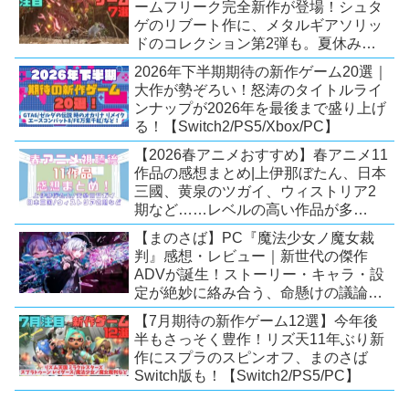
ームフリーク完全新作が登場！シュタ
ゲのリブート作に、メタルギアソリッ
ドのコレクション第2弾も。夏休みを
盛り上げるタイトル大集合！
2026年下半期期待の新作ゲーム20選｜
【Switch2/PS5/PC】
大作が勢ぞろい！怒涛のタイトルライ
ンナップが2026年を最後まで盛り上げ
る！【Switch2/PS5/Xbox/PC】
【2026春アニメおすすめ】春アニメ11
作品の感想まとめ|上伊那ぼたん、日本
三國、黄泉のツガイ、ウィストリア2
期など……レベルの高い作品が多
い！？
【まのさば】PC『魔法少女ノ魔女裁
判』感想・レビュー｜新世代の傑作
ADVが誕生！ストーリー・キャラ・設
定が絶妙に絡み合う、命懸けの議論ミ
ステリー【PC/Switch】
【7月期待の新作ゲーム12選】今年後
半もさっそく豊作！リズ天11年ぶり新
作にスプラのスピンオフ、まのさば
Switch版も！【Switch2/PS5/PC】