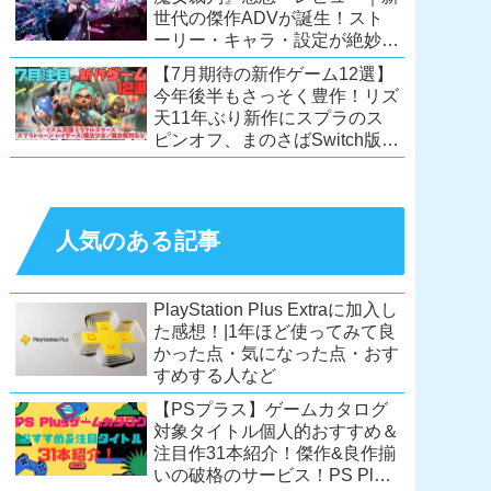
世代の傑作ADVが誕生！スト
ーリー・キャラ・設定が絶妙に
絡み合う、命懸けの議論ミステ
【7月期待の新作ゲーム12選】
リー【PC/Switch】
今年後半もさっそく豊作！リズ
天11年ぶり新作にスプラのス
ピンオフ、まのさばSwitch版
も！【Switch2/PS5/PC】
人気のある記事
PlayStation Plus Extraに加入し
た感想！|1年ほど使ってみて良
かった点・気になった点・おす
すめする人など
【PSプラス】ゲームカタログ
対象タイトル個人的おすすめ＆
注目作31本紹介！傑作&良作揃
いの破格のサービス！PS Plus