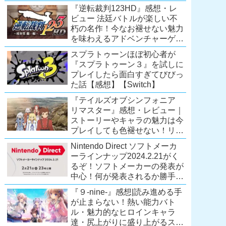
Extra会員以上は遊び放題！
『逆転裁判123HD』感想・レ
【2026年7月時点】
ビュー 法廷バトルが楽しい不
【PS5/PS4】
朽の名作！今なお褪せない魅力
を味わえるアドベンチャーゲー
ムの傑作！（現在『逆転裁判
スプラトゥーンほぼ初心者が
123 成歩堂セレクション』が配
『スプラトゥーン３』を試しに
信中）
プレイしたら面白すぎてびびっ
た話【感想】【Switch】
『テイルズオブシンフォニア
リマスター』感想・レビュー｜
ストーリーやキャラの魅力は今
プレイしても色褪せない！リマ
スター内容に物足りなさはある
Nintendo Direct ソフトメーカ
が、プレイする価値のあるシリ
ーラインナップ2024.2.21がく
ーズの人気作
るぞ！ソフトメーカーの発表が
【Switch/PS4/Xone】
中心！何が発表されるか勝手に
予想！【ニンテンドーダイレク
『９-nine-』感想|読み進める手
ト予想】
が止まらない！熱い能力バト
ル・魅力的なヒロインキャラ
達・尻上がりに盛り上がるスト