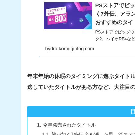
PSストアでビッ
く7外伝、アラ
おすすめのタイト
PSストアでビッグ
ク2、バイオRE4
イトル10個紹介
hydro-komugiblog.com
年末年始の休暇のタイミングに遊ぶタイト
逃していたタイトルがある方など、大注目
今年発売されたタイトル
龍が如く7外伝 名を消した男 25％オ