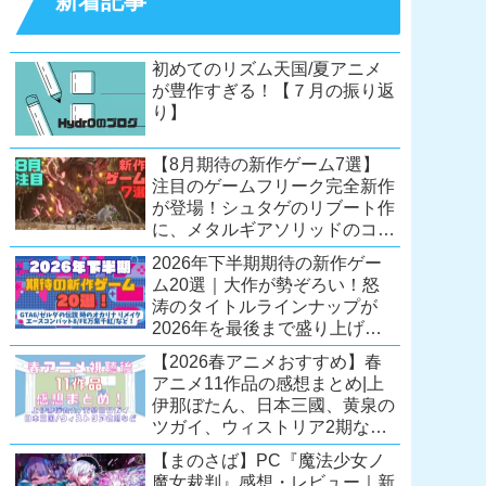
新着記事
初めてのリズム天国/夏アニメ
が豊作すぎる！【７月の振り返
り】
【8月期待の新作ゲーム7選】
注目のゲームフリーク完全新作
が登場！シュタゲのリブート作
に、メタルギアソリッドのコレ
クション第2弾も。夏休みを盛
2026年下半期期待の新作ゲー
り上げるタイトル大集合！
ム20選｜大作が勢ぞろい！怒
【Switch2/PS5/PC】
涛のタイトルラインナップが
2026年を最後まで盛り上げ
る！【Switch2/PS5/Xbox/PC】
【2026春アニメおすすめ】春
アニメ11作品の感想まとめ|上
伊那ぼたん、日本三國、黄泉の
ツガイ、ウィストリア2期な
ど……レベルの高い作品が多
【まのさば】PC『魔法少女ノ
い！？
魔女裁判』感想・レビュー｜新