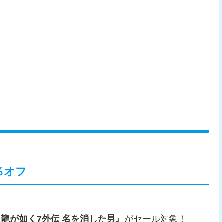
％オフ
『龍が如く7外伝 名を消した男』
がセール対象！